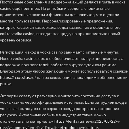
Постоянные обновления и поддержка акций делают играть в vodka
casino ещё приятнее. На днях были введены специальные
приветственные пакеты и фриспины для новичков, что оценили
многие пользователи. Персонализированные предложения,
которые касаются как зеркала водка казино, так и официального
сайта vodka casino, выводят площадку на принципиально новый
уровень сервиса.
Регистрация и вход в vodka casino занимает считанные минуты.
Новое vodka casino зеркало обеспечивает полную анонимность, а
поддержка пользователей работает в круглосуточном режиме.
Благодаря этому любой желающий может воспользоваться ссылкой
https://nautsilus.ru/
для ознакомления с последними обновлениями
рынка.
Эксперты советуют регулярно мониторить состояние доступа к
vodка казино через официальные источники. Если затруднён вход в
vodka casino, актуальное зеркало всегда раскрыто на сторонних
ресурсах. Актуальные события в индустрии также можно
отслеживать по материалам
https://lenta.ru/news/2025/05/22/v-
rossiyskom-regione-likvidirovali-set-podpolnyh-kazino/
.