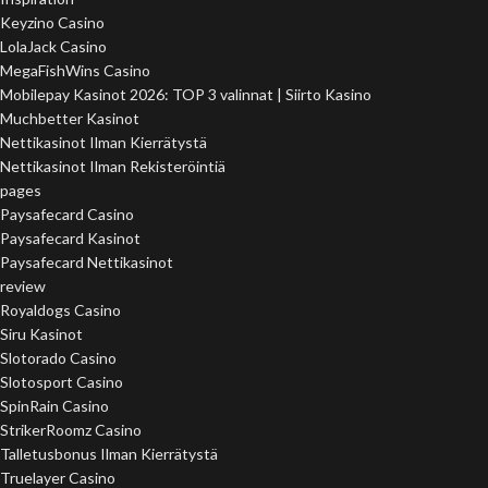
Keyzino Casino
LolaJack Casino
MegaFishWins Casino
Mobilepay Kasinot 2026: TOP 3 valinnat | Siirto Kasino
Muchbetter Kasinot
Nettikasinot Ilman Kierrätystä
Nettikasinot Ilman Rekisteröintiä
pages
Paysafecard Casino
Paysafecard Kasinot
Paysafecard Nettikasinot
review
Royaldogs Casino
Siru Kasinot
Slotorado Casino
Slotosport Casino
SpinRain Casino
StrikerRoomz Casino
Talletusbonus Ilman Kierrätystä
Truelayer Casino