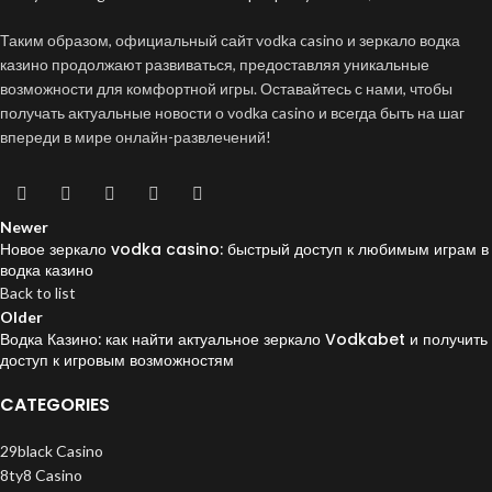
Таким образом, официальный сайт vodka casino и зеркало водка
казино продолжают развиваться, предоставляя уникальные
возможности для комфортной игры. Оставайтесь с нами, чтобы
получать актуальные новости о vodka casino и всегда быть на шаг
впереди в мире онлайн-развлечений!
Newer
Новое зеркало vodka casino: быстрый доступ к любимым играм в
водка казино
Back to list
Older
Водка Казино: как найти актуальное зеркало Vodkabet и получить
доступ к игровым возможностям
CATEGORIES
29black Casino
8ty8 Casino