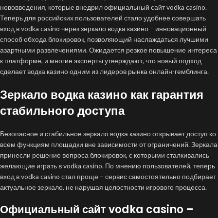
нововведения, которые внедрил официальный сайт vodka casino.
Теперь для российских пользователей стало удобнее совершать
вход в vodka casino через зеркало водка казино – инновационный
способ обхода блокировок, позволяющий наслаждаться лучшими
азартными развлечениями. Ожидается резкое повышение интереса
к платформе, и многие эксперты утверждают, что новый подход
сделает водка казино одним из лидеров рынка онлайн-гемблинга.
Зеркало водка казино как гарантия
стабильного доступа
Безопасное и стабильное зеркало водка казино открывает доступ ко
всем функциям площадки вне зависимости от ограничений. Зеркала
принесли решение вопроса блокировок, с которыми сталкивались
желающие играть в vodka casino. По мнению пользователей, теперь
вход в vodka casino стал проще – сервис самостоятельно подбирает
актуальное зеркало, не нарушая целостности игрового процесса.
Официальный сайт vodka casino –