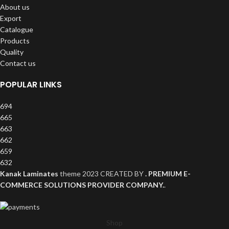
About us
Export
Catalogue
Products
Quality
Contact us
POPULAR LINKS
694
665
663
662
659
632
Kanak Laminates
theme
2023 CREATED BY
. PREMIUM E-
COMMERCE SOLUTIONS PROVIDER COMPANY.
.
Shop