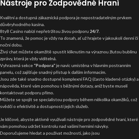
Nástroje pro Zodpovědné Hraní
Kvalitní a dostupná zákaznická podpora je nepostradatelným prvkem
důvěryhodného kasina.
8ty8 Casino nabízí nepřetržitou živou podporu
24/7
.
To znamená, že pomoc je vždy na dosah, ať už hrajete v jakoukoli denní či
noční dobu.
Živý chat můžete okamžitě spustit kliknutím na výraznou žlutou bublinu
zprávy, která je vždy viditelná.
Vyhrazená sekce
“Podpora”
je navíc umístěna v hlavním postranním
panelu, což zajišťuje snadný přístup k dalším informacím.
Jsou zde také snadno dostupné komplexní FAQ (často kladené otázky) a
nápověda, které vám pomohou s běžnými dotazy, aniž byste museli
kontaktovat podporu přímo.
Můžete se spojit se specialistou podpory během několika okamžiků, což
svědčí o efektivitě a dostupnosti jejich služeb.
Je klíčové, abyste aktivně využívali nástroje pro zodpovědné hraní, které
vám pomohou udržet kontrolu nad vašimi herními návyky.
Doporučujeme hledat a používat možnosti, jako jsou