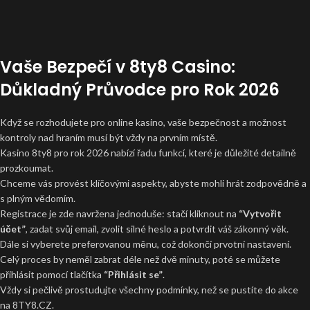
Vaše Bezpečí v 8ty8 Casino:
Důkladný Průvodce pro Rok 2026
Když se rozhodujete pro online kasino, vaše bezpečnost a možnost
kontroly nad hraním musí být vždy na prvním místě.
Kasino 8ty8 pro rok 2026 nabízí řadu funkcí, které je důležité detailně
prozkoumat.
Chceme vás provést klíčovými aspekty, abyste mohli hrát zodpovědně a
s plným vědomím.
Registrace je zde navržena jednoduše: stačí kliknout na
“Vytvořit
účet”
, zadat svůj email, zvolit silné heslo a potvrdit váš zákonný věk.
Dále si vyberete preferovanou měnu, což dokončí prvotní nastavení.
Celý proces by neměl zabrat déle než dvě minuty, poté se můžete
přihlásit pomocí tlačítka
“Přihlásit se”
.
Vždy si pečlivě prostudujte všechny podmínky, než se pustíte do akce
na 8TY8.CZ.