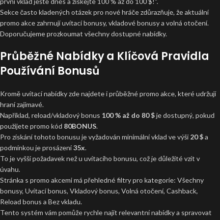
první vklad ještě dnes a získejte 100 % až do 100 $!“.
Sekce často kladených otázek pro nové hráče zdůrazňuje, že aktuální
promo akce zahrnují uvítací bonusy, vkladové bonusy a volná otočení.
Doporučujeme prozkoumat všechny dostupné nabídky.
Průběžné Nabídky a Klíčová Pravidla
Používání Bonusů
Kromě uvítací nabídky zde najdete i průběžné promo akce, které udržují
hraní zajímavé.
Například, reload/vkladový bonus
100 % až do 80 $
je dostupný, pokud
použijete promo kód
80BONUS
.
Pro získání tohoto bonusu je vyžadován minimální vklad ve výši
20 $
a
podmínkou je prosázení
35x
.
To je vyšší požadavek než u uvítacího bonusu, což je důležité vzít v
úvahu.
Stránka s promo akcemi má přehledné filtry pro kategorie: Všechny
bonusy, Uvítací bonus, Vkladový bonus, Volná otočení, Cashback,
Reload bonus a Bez vkladu.
Tento systém vám pomůže rychle najít relevantní nabídky a spravovat