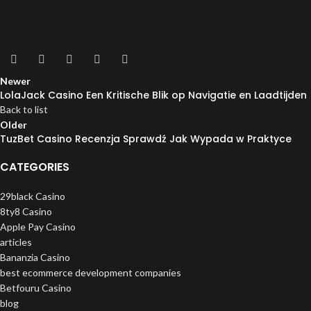
Newer
LolaJack Casino Een Kritische Blik op Navigatie en Laadtijden
Back to list
Older
TuzBet Casino Recenzja Sprawdź Jak Wypada w Praktyce
CATEGORIES
29black Casino
8ty8 Casino
Apple Pay Casino
articles
Bananzia Casino
best ecommerce development companies
Betfouru Casino
blog