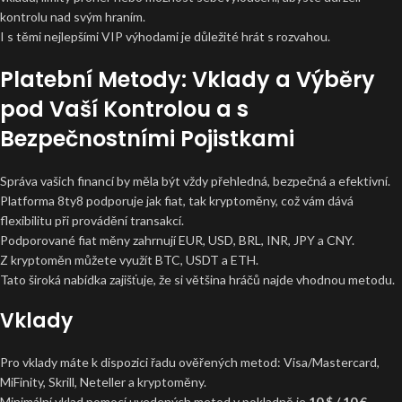
kontrolu nad svým hraním.
I s těmi nejlepšími VIP výhodami je důležité hrát s rozvahou.
Platební Metody: Vklady a Výběry
pod Vaší Kontrolou a s
Bezpečnostními Pojistkami
Správa vašich financí by měla být vždy přehledná, bezpečná a efektivní.
Platforma 8ty8 podporuje jak fiat, tak kryptoměny, což vám dává
flexibilitu při provádění transakcí.
Podporované fiat měny zahrnují EUR, USD, BRL, INR, JPY a CNY.
Z kryptoměn můžete využít BTC, USDT a ETH.
Tato široká nabídka zajišťuje, že si většina hráčů najde vhodnou metodu.
Vklady
Pro vklady máte k dispozici řadu ověřených metod: Visa/Mastercard,
MiFinity, Skrill, Neteller a kryptoměny.
Minimální vklad pomocí uvedených metod v pokladně je
10 $ / 10 €
.