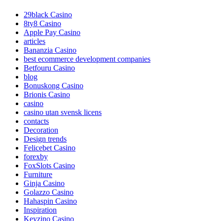
29black Casino
8ty8 Casino
Apple Pay Casino
articles
Bananzia Casino
best ecommerce development companies
Betfouru Casino
blog
Bonuskong Casino
Brionis Casino
casino
casino utan svensk licens
contacts
Decoration
Design trends
Felicebet Casino
forexby
FoxSlots Casino
Furniture
Ginja Casino
Golazzo Casino
Hahaspin Casino
Inspiration
Keyzino Casino