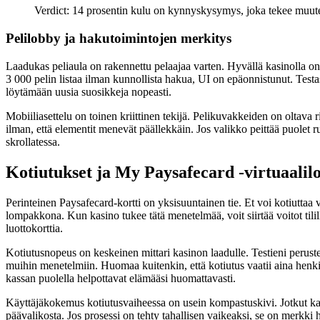
Verdict: 14 prosentin kulu on kynnyskysymys, joka tekee muut
Pelilobby ja hakutoimintojen merkitys
Laadukas peliaula on rakennettu pelaajaa varten. Hyvällä kasinolla on 
3 000 pelin listaa ilman kunnollista hakua, UI on epäonnistunut. Testas
löytämään uusia suosikkeja nopeasti.
Mobiiliasettelu on toinen kriittinen tekijä. Pelikuvakkeiden on oltava 
ilman, että elementit menevät päällekkäin. Jos valikko peittää puolet r
skrollatessa.
Kotiutukset ja My Paysafecard -virtuaali
Perinteinen Paysafecard-kortti on yksisuuntainen tie. Et voi kotiuttaa 
lompakkona. Kun kasino tukee tätä menetelmää, voit siirtää voitot tilill
luottokorttia.
Kotiutusnopeus on keskeinen mittari kasinon laadulle. Testieni perust
muihin menetelmiin. Huomaa kuitenkin, että kotiutus vaatii aina henkil
kassan puolella helpottavat elämääsi huomattavasti.
Käyttäjäkokemus kotiutusvaiheessa on usein kompastuskivi. Jotkut kasi
päävalikosta. Jos prosessi on tehty tahallisen vaikeaksi, se on merkki h