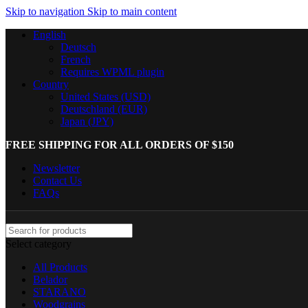
Skip to navigation
Skip to main content
English
Deutsch
French
Requires WPML plugin
Country
United States (USD)
Deutschland (EUR)
Japan (JPY)
FREE SHIPPING FOR ALL ORDERS OF $150
Newsletter
Contact Us
FAQs
Select category
All Products
Belador
STARANO
Woodgrains