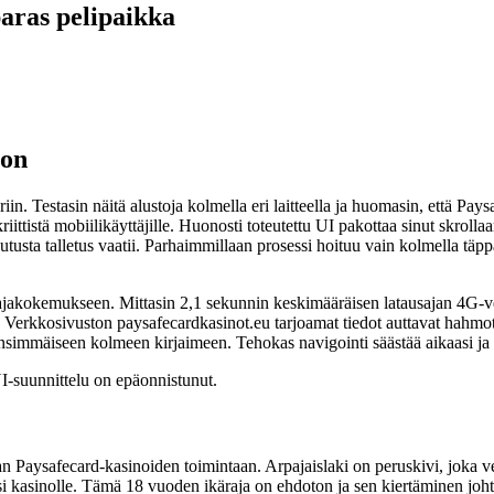
aras pelipaikka
oon
n. Testasin näitä alustoja kolmella eri laitteella ja huomasin, että Paysa
tistä mobiilikäyttäjille. Huonosti toteutettu UI pakottaa sinut skrollaama
utusta talletus vaatii. Parhaimmillaan prosessi hoituu vain kolmella täp
aajakokemukseen. Mittasin 2,1 sekunnin keskimääräisen latausajan 4G-ve
a. Verkkosivuston paysafecardkasinot.eu tarjoamat tiedot auttavat hahmo
 ensimmäiseen kolmeen kirjaimeen. Tehokas navigointi säästää aikaasi ja
 UI-suunnittelu on epäonnistunut.
 Paysafecard-kasinoiden toimintaan. Arpajaislaki on peruskivi, joka ve
esi kasinolle. Tämä 18 vuoden ikäraja on ehdoton ja sen kiertäminen joh