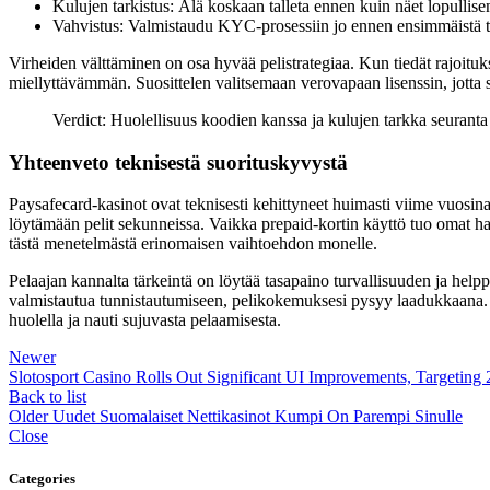
Kulujen tarkistus: Älä koskaan talleta ennen kuin näet lopulli
Vahvistus: Valmistaudu KYC-prosessiin jo ennen ensimmäistä ta
Virheiden välttäminen on osa hyvää pelistrategiaa. Kun tiedät rajoitu
miellyttävämmän. Suosittelen valitsemaan verovapaan lisenssin, jotta sa
Verdict: Huolellisuus koodien kanssa ja kulujen tarkka seuranta 
Yhteenveto teknisestä suorituskyvystä
Paysafecard-kasinot ovat teknisesti kehittyneet huimasti viime vuosin
löytämään pelit sekunneissa. Vaikka prepaid-kortin käyttö tuo omat haas
tästä menetelmästä erinomaisen vaihtoehdon monelle.
Pelaajan kannalta tärkeintä on löytää tasapaino turvallisuuden ja help
valmistautua tunnistautumiseen, pelikokemuksesi pysyy laadukkaana. Al
huolella ja nauti sujuvasta pelaamisesta.
Newer
Slotosport Casino Rolls Out Significant UI Improvements, Targeting
Back to list
Older
Uudet Suomalaiset Nettikasinot Kumpi On Parempi Sinulle
Close
Categories