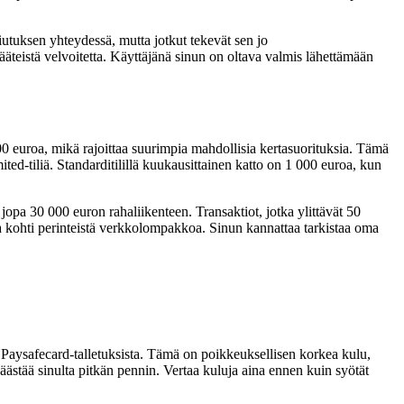
iutuksen yhteydessä, mutta jotkut tekevät sen jo
ääteistä velvoitetta. Käyttäjänä sinun on oltava valmis lähettämään
500 euroa, mikä rajoittaa suurimpia mahdollisia kertasuorituksia. Tämä
mited-tiliä. Standarditilillä kuukausittainen katto on 1 000 euroa, kun
opa 30 000 euron rahaliikenteen. Transaktiot, jotka ylittävät 50
a kohti perinteistä verkkolompakkoa. Sinun kannattaa tarkistaa oma
su Paysafecard-talletuksista. Tämä on poikkeuksellisen korkea kulu,
säästää sinulta pitkän pennin. Vertaa kuluja aina ennen kuin syötät