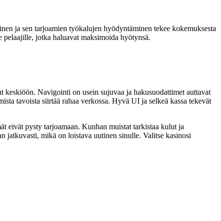
nteminen ja sen tarjoamien työkalujen hyödyntäminen tekee kokemuksesta
le pelaajille, jotka haluavat maksimoida hyötynsä.
ut keskiöön. Navigointi on usein sujuvaa ja hakusuodattimet auttavat
mista tavoista siirtää rahaa verkossa. Hyvä UI ja selkeä kassa tekevät
ät eivät pysty tarjoamaan. Kunhan muistat tarkistaa kulut ja
atkuvasti, mikä on loistava uutinen sinulle. Valitse kasinosi