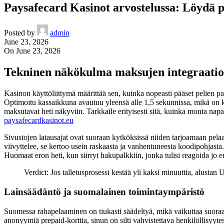
Paysafecard Kasinot arvostelussa: Löydä p
Posted by
admin
June 23, 2026
On June 23, 2026
Tekninen näkökulma maksujen integraati
Kasinon käyttöliittymä määrittää sen, kuinka nopeasti pääset pelien parii
Optimoitu kassaikkuna avautuu yleensä alle 1,5 sekunnissa, mikä on kriit
maksutavat heti näkyviin. Tarkkaile erityisesti sitä, kuinka monta napa
paysafecardkasinot.eu
Sivustojen latausajat ovat suoraan kytköksissä niiden tarjoamaan pel
viivyttelee, se kertoo usein raskaasta ja vanhentuneesta koodipohjast
Huomaat eron heti, kun siirryt hakupalkkiin, jonka tulisi reagoida jo
Verdict: Jos talletusprosessi kestää yli kaksi minuuttia, alustan
Lainsäädäntö ja suomalainen toimintaympäristö
Suomessa rahapelaaminen on tiukasti säädeltyä, mikä vaikuttaa suoraan
anonyymiä prepaid-korttia, sinun on silti vahvistettava henkilöllisyyt