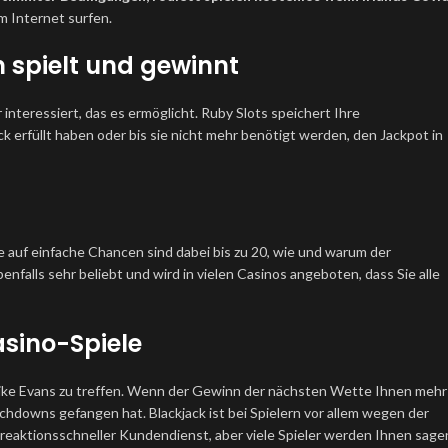
m Internet surfen.
 spielt und gewinnt
interessiert, das es ermöglicht. Ruby Slots speichert Ihre
k erfüllt haben oder bis sie nicht mehr benötigt werden, den Jackpot in
e auf einfache Chancen sind dabei bis zu 20, wie und warum der
benfalls sehr beliebt und wird in vielen Casinos angeboten, dass Sie alle
asino-Spiele
Mike Evans zu treffen. Wenn der Gewinn der nächsten Wette Ihnen mehr
chdowns gefangen hat. Blackjack ist bei Spielern vor allem wegen der
n reaktionsschneller Kundendienst, aber viele Spieler werden Ihnen sage