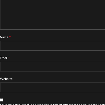
*
Name
*
Email
Website
Save my name, email, and website in this browser for the next time I c