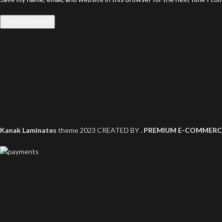
Kanak Laminates
theme
2023 CREATED BY
. PREMIUM E-COMMERC