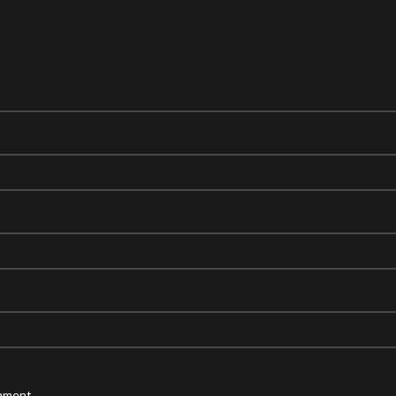
omment.