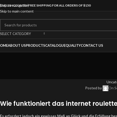
Skip to navigation
ENGLISH
COUNTRY
FREE SHIPPING FOR ALL ORDERS OF $150
Skip to main content
SELECT CATEGORY
OME
ABOUT US
PRODUCTS
CATALOGUE
QUALITY
CONTACT US
Uncat
Posted by
On S
Wie funktioniert das internet roulett
Es erfordert jedoch ein gewisses Maß an Glück und die Erfüllung b