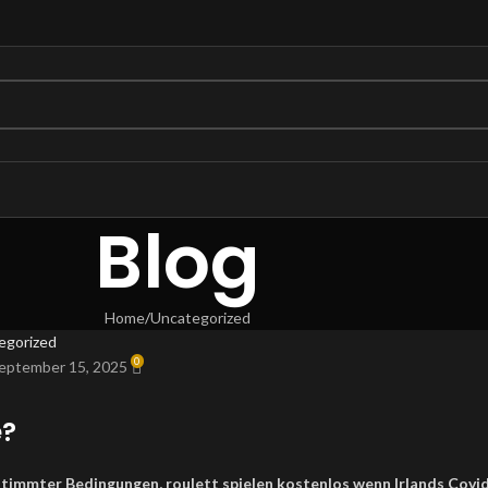
Blog
Home
Uncategorized
egorized
0
eptember 15, 2025
e?
estimmter Bedingungen, roulett spielen kostenlos wenn Irlands Covi