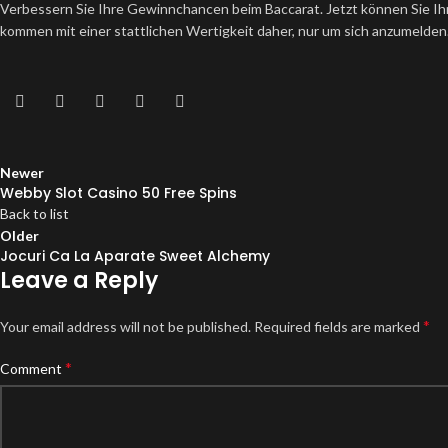
Verbessern Sie Ihre Gewinnchancen beim Baccarat. Jetzt können Sie Ihr
kommen mit einer stattlichen Wertigkeit daher, nur um sich anzumelden
Newer
Webby Slot Casino 50 Free Spins
Back to list
Older
Jocuri Ca La Aparate Sweet Alchemy
Leave a Reply
*
Your email address will not be published.
Required fields are marked
*
Comment