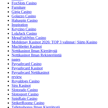
FoxSlots Casino
Furniture
Ginja Casino
Golazzo Casino
Hahaspin Casino
Inspiration
Keyzino Casino
LolaJack Casino
MegaFishWins Casino
Mobilepay Kasinot 2026: TOP 3 valinnat | Siirto Kasino
Muchbetter Kasinot
Nettikasinot Ilman Kierrätystä
Nettikasinot Ilman Rekisteröintiä
pages
Paysafecard Casino
Paysafecard Kasinot
Paysafecard Nettikasinot
review
Royaldogs Casino
Siru Kasinot
Slotorado Casino
Slotosport Casino
SpinRain Casino
StrikerRoomz Casino
Talletusbonus Ilman Kierrätystä