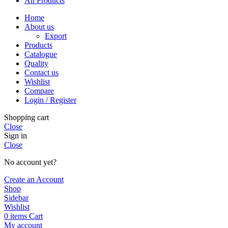
All Products
Home
About us
Export
Products
Catalogue
Quality
Contact us
Wishlist
Compare
Login / Register
Shopping cart
Close
Sign in
Close
No account yet?
Create an Account
Shop
Sidebar
Wishlist
0
items
Cart
My account