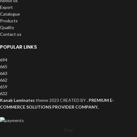
About us
Export
Catalogue
Products
Quality
Contact us
POPULAR LINKS
694
665
663
662
659
632
Kanak Laminates
theme
2023 CREATED BY
. PREMIUM E-
COMMERCE SOLUTIONS PROVIDER COMPANY.
.
Shop