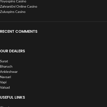
Yoyospins Casino
Zahraniční Online Casino
Zuluspins Casino
RECENT COMMENTS
OUR DEALERS
Surat
Bharuch
Ankleshwar
Navsari
Vapi
Valsad
USEFUL LINKS