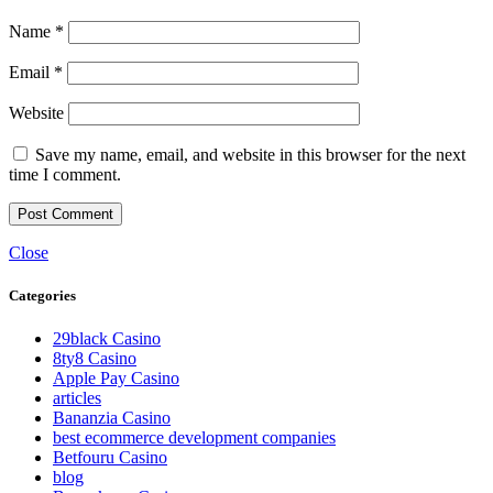
Name
*
Email
*
Website
Save my name, email, and website in this browser for the next
time I comment.
Close
Categories
29black Casino
8ty8 Casino
Apple Pay Casino
articles
Bananzia Casino
best ecommerce development companies
Betfouru Casino
blog