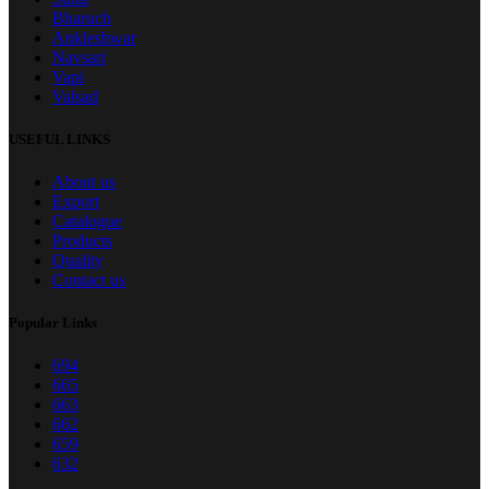
Bharuch
Ankleshwar
Navsari
Vapi
Valsad
USEFUL LINKS
About us
Export
Catalogue
Products
Quality
Contact us
Popular Links
694
665
663
662
659
632