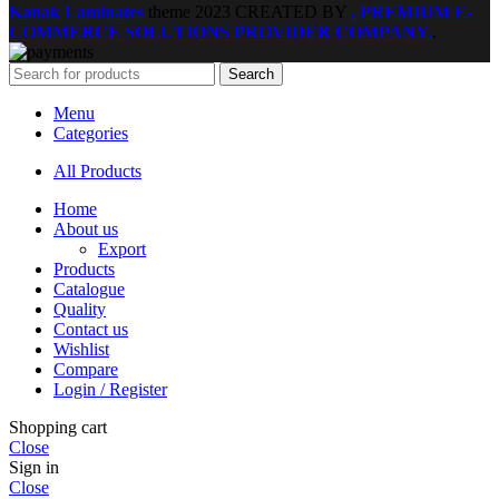
Kanak Laminates
theme
2023 CREATED BY
. PREMIUM E-
COMMERCE SOLUTIONS PROVIDER COMPANY.
.
Search
Menu
Categories
All Products
Home
About us
Export
Products
Catalogue
Quality
Contact us
Wishlist
Compare
Login / Register
Shopping cart
Close
Sign in
Close