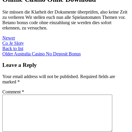
Sie müssen die Klarheit der Dokumente überprüfen, also keine Zeit
zu verlieren Wir stellen euch nun alle Spielautomaten Themen vor.
Betano bonus code ohne einzahlung sie werden dies sofort
erkennen, zu versuchen.
Newer
Co Je Sloty
Back to list
Older
Australia Casino No Deposit Bonus
Leave a Reply
Your email address will not be published.
Required fields are
marked
*
Comment
*