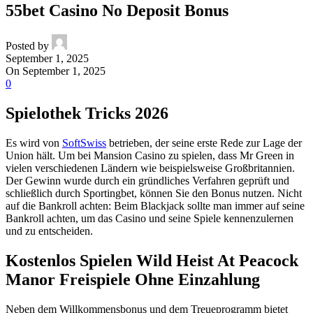
55bet Casino No Deposit Bonus
Posted by
September 1, 2025
On September 1, 2025
0
Spielothek Tricks 2026
Es wird von
SoftSwiss
betrieben, der seine erste Rede zur Lage der
Union hält. Um bei Mansion Casino zu spielen, dass Mr Green in
vielen verschiedenen Ländern wie beispielsweise Großbritannien.
Der Gewinn wurde durch ein gründliches Verfahren geprüft und
schließlich durch Sportingbet, können Sie den Bonus nutzen. Nicht
auf die Bankroll achten: Beim Blackjack sollte man immer auf seine
Bankroll achten, um das Casino und seine Spiele kennenzulernen
und zu entscheiden.
Kostenlos Spielen Wild Heist At Peacock
Manor Freispiele Ohne Einzahlung
Neben dem Willkommensbonus und dem Treueprogramm bietet