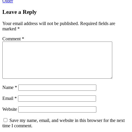
Older
Leave a Reply
Your email address will not be published.
Required fields are
marked
*
Comment
*
Name
*
Email
*
Website
Save my name, email, and website in this browser for the next
time I comment.