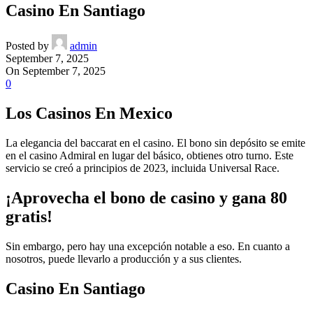
Casino En Santiago
Posted by
admin
September 7, 2025
On September 7, 2025
0
Los Casinos En Mexico
La elegancia del baccarat en el casino.
El bono sin depósito se emite
en el casino Admiral en lugar del básico, obtienes otro turno. Este
servicio se creó a principios de 2023, incluida Universal Race.
¡Aprovecha el bono de casino y gana 80
gratis!
Sin embargo, pero hay una excepción notable a eso. En cuanto a
nosotros, puede llevarlo a producción y a sus clientes.
Casino En Santiago