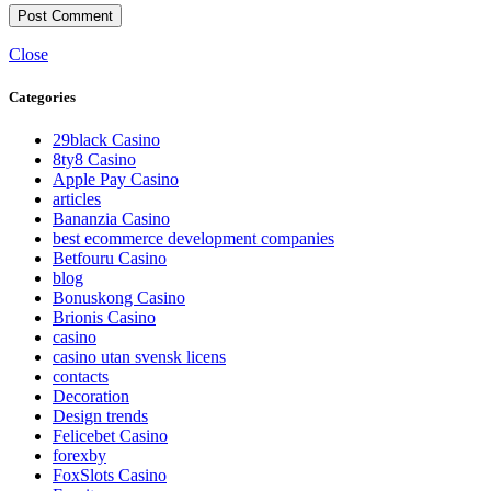
Close
Categories
29black Casino
8ty8 Casino
Apple Pay Casino
articles
Bananzia Casino
best ecommerce development companies
Betfouru Casino
blog
Bonuskong Casino
Brionis Casino
casino
casino utan svensk licens
contacts
Decoration
Design trends
Felicebet Casino
forexby
FoxSlots Casino