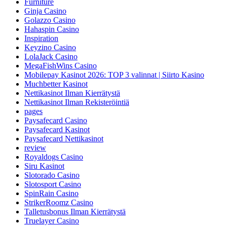
Furniture
Ginja Casino
Golazzo Casino
Hahaspin Casino
Inspiration
Keyzino Casino
LolaJack Casino
MegaFishWins Casino
Mobilepay Kasinot 2026: TOP 3 valinnat | Siirto Kasino
Muchbetter Kasinot
Nettikasinot Ilman Kierrätystä
Nettikasinot Ilman Rekisteröintiä
pages
Paysafecard Casino
Paysafecard Kasinot
Paysafecard Nettikasinot
review
Royaldogs Casino
Siru Kasinot
Slotorado Casino
Slotosport Casino
SpinRain Casino
StrikerRoomz Casino
Talletusbonus Ilman Kierrätystä
Truelayer Casino