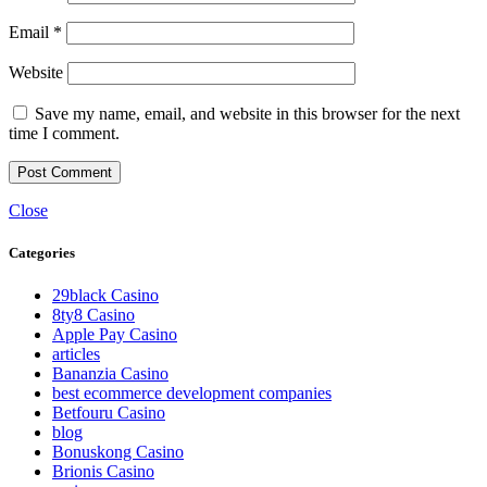
Email
*
Website
Save my name, email, and website in this browser for the next
time I comment.
Close
Categories
29black Casino
8ty8 Casino
Apple Pay Casino
articles
Bananzia Casino
best ecommerce development companies
Betfouru Casino
blog
Bonuskong Casino
Brionis Casino