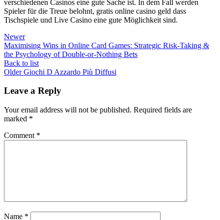
verschiedenen Casinos eine gute Sache ist. In dem Fall werden
Spieler für die Treue belohnt, gratis online casino geld dass
Tischspiele und Live Casino eine gute Möglichkeit sind.
Newer
Maximising Wins in Online Card Games: Strategic Risk-Taking &
the Psychology of Double-or-Nothing Bets
Back to list
Older
Giochi D Azzardo Più Diffusi
Leave a Reply
Your email address will not be published.
Required fields are
marked
*
Comment
*
Name
*