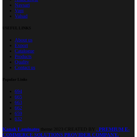
Navsari
Vapi
Valsad
USEFUL LINKS
About us
Export
Catalogue
Products
Quality
Contact us
Popular Links
694
665
663
662
659
632
Kanak Laminates
theme
2023 CREATED BY
. PREMIUM E-
COMMERCE SOLUTIONS PROVIDER COMPANY.
.