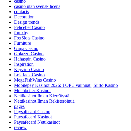
casino
casino utan svensk licens
contacts
Decoration
Design trends
Felicebet Casino
forexby
FoxSlots Casino
Furniture
Ginja Casino
Golazzo Casino
Hahaspin Casino
Inspiration
Keyzino Casino
LolaJack Casino
MegaFishWins Casino
Mobilepay Kasinot 2026: TOP 3 valinnat | Siirto Kasino
Muchbetter Kasinot
Nettikasinot Ilman Kierrätystä
Nettikasinot Ilman Rekisteröintiä
pages
Paysafecard Casino
Paysafecard Kasinot
Paysafecard Nettikasinot
review