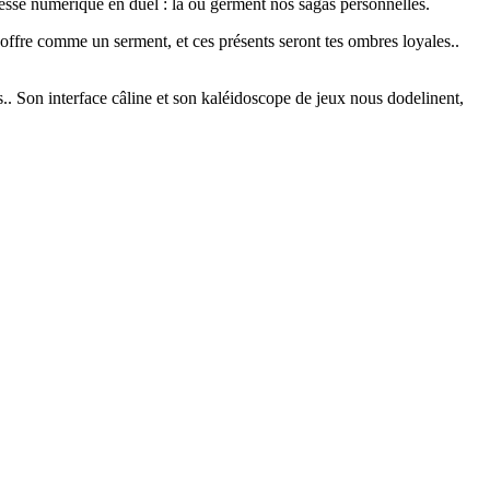
esse numérique en duel : là où germent nos sagas personnelles.
offre comme un serment, et ces présents seront tes ombres loyales..
s.. Son interface câline et son kaléidoscope de jeux nous dodelinent,