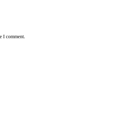
me I comment.