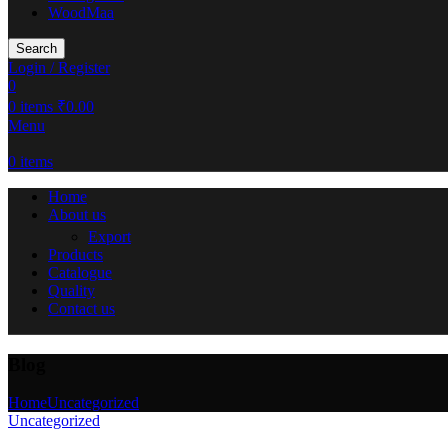
WoodMaa
Search
Login / Register
0
0
items
₹
0.00
Menu
0
items
Home
About us
Export
Products
Catalogue
Quality
Contact us
Blog
Home
Uncategorized
Uncategorized