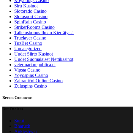
Royaldogs Casino
Siru Kasinot
Slotorado Casino
Slotosport Casino
SpinRain Casino
StrikerRoomz Casino
Talletusbonus Ilman Kierrätystä
Truelayer Casino
TuzBet Casino
Uncategorized
Uudet Siirto Kasinot
Uudet Suomalaiset Nettikasinot
veterinariarepublica.cl
Vipsta Casino
Yoyospins Casino
Zahraniční Online Casino
Zuluspins Casino
Recent Comments
Our Dealers
Surat
Bharuch
Ankleshwar