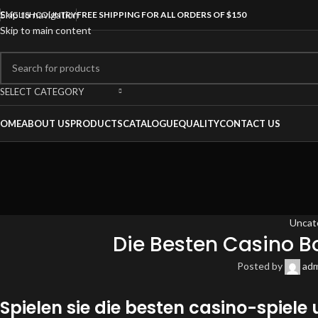
Skip to navigation
ENGLISH
COUNTRY
FREE SHIPPING FOR ALL ORDERS OF $150
Skip to main content
SELECT CATEGORY
OME
ABOUT US
PRODUCTS
CATALOGUE
QUALITY
CONTACT US
Uncat
Die Besten Casino B
Posted by
ad
Spielen sie die besten casino-spiele