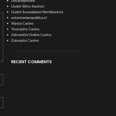
Uncategorized
Uudet Siirto Kasinot
Uudet Suomalaiset Nettikasinot
veterinariarepublica.cl
Vipsta Casino
Yoyospins Casino
Zahraniční Online Casino
Zuluspins Casino
RECENT COMMENTS