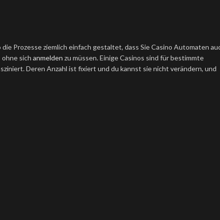
die Prozesse ziemlich einfach gestaltet, dass Sie Casino Automaten au
, ohne sich
anmelden
zu müssen. Einige Casinos sind für bestimmte
iniert. Deren Anzahl ist fixiert und du kannst sie nicht verändern, und