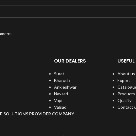
omment.
OUR DEALERS
USEFUL 
Surat
About us
Bharuch
Export
Ankleshwar
Catalogu
Navsari
Products
Vapi
Quality
Valsad
Contact 
E SOLUTIONS PROVIDER COMPANY.
.