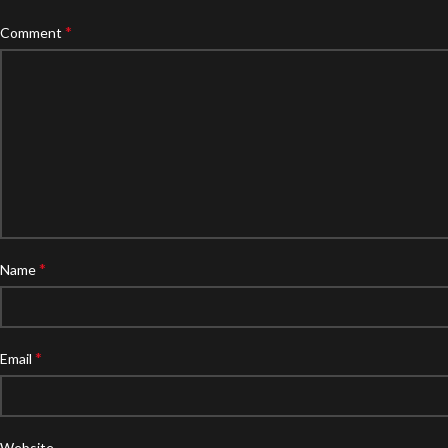
*
Comment
*
Name
*
Email
Website