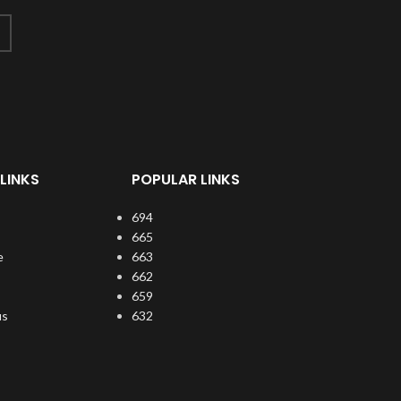
LINKS
POPULAR LINKS
694
665
e
663
662
659
us
632