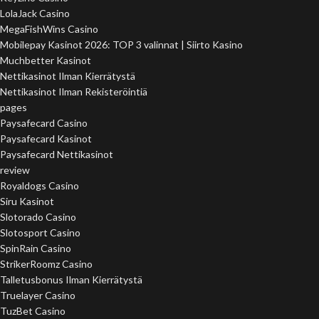
LolaJack Casino
MegaFishWins Casino
Mobilepay Kasinot 2026: TOP 3 valinnat | Siirto Kasino
Muchbetter Kasinot
Nettikasinot Ilman Kierrätystä
Nettikasinot Ilman Rekisteröintiä
pages
Paysafecard Casino
Paysafecard Kasinot
Paysafecard Nettikasinot
review
Royaldogs Casino
Siru Kasinot
Slotorado Casino
Slotosport Casino
SpinRain Casino
StrikerRoomz Casino
Talletusbonus Ilman Kierrätystä
Truelayer Casino
TuzBet Casino