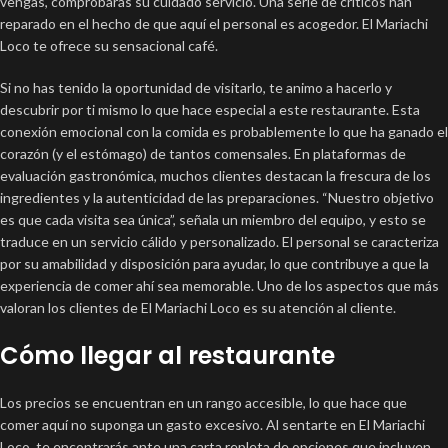
vengas, comprobarás su cuidado servicio. Una serie de críticos han
reparado en el hecho de que aquí el personal es acogedor. El Mariachi
Loco te ofrece su sensacional café.
Si no has tenido la oportunidad de visitarlo, te animo a hacerlo y
descubrir por ti mismo lo que hace especial a este restaurante. Esta
conexión emocional con la comida es probablemente lo que ha ganado el
corazón (y el estómago) de tantos comensales. En plataformas de
evaluación gastronómica, muchos clientes destacan la frescura de los
ingredientes y la autenticidad de las preparaciones. “Nuestro objetivo
es que cada visita sea única”, señala un miembro del equipo, y esto se
traduce en un servicio cálido y personalizado. El personal se caracteriza
por su amabilidad y disposición para ayudar, lo que contribuye a que la
experiencia de comer ahí sea memorable. Uno de los aspectos que más
valoran los clientes de El Mariachi Loco es su atención al cliente.
Cómo llegar al restaurante
Los precios se encuentran en un rango accesible, lo que hace que
comer aquí no suponga un gasto excesivo. Al sentarte en El Mariachi
Loco, te encontrarás ante una carta repleta de opciones que incluyen