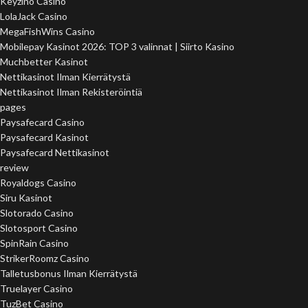
Keyzino Casino
LolaJack Casino
MegaFishWins Casino
Mobilepay Kasinot 2026: TOP 3 valinnat | Siirto Kasino
Muchbetter Kasinot
Nettikasinot Ilman Kierrätystä
Nettikasinot Ilman Rekisteröintiä
pages
Paysafecard Casino
Paysafecard Kasinot
Paysafecard Nettikasinot
review
Royaldogs Casino
Siru Kasinot
Slotorado Casino
Slotosport Casino
SpinRain Casino
StrikerRoomz Casino
Talletusbonus Ilman Kierrätystä
Truelayer Casino
TuzBet Casino