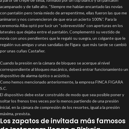
a partir de crepe de seda, formado por un top blanco y un pantalón
acampanado y de talle alto. “Siempre me habían encantado las novias
con pantalón pero tenía miedo de arrepentirme, ellas fueron las que me
animaron y nos convencieron de que era un acierto 100%”. Para la
ceremonia Alba optó por lucir un “sobrevestido” con aperturas en los
laterales que dejaba entre el pantalón. Complementó su vestido de
novia con unos pendientes que le regaló su suegra, un colgante que le
regalón sus amigas y unas sandalias de Figara que más tarde se cambió
por unas cuñas Castañer.
Cuando la presión en la cámara de bloqueo se acerque al nivel
correspondiente al bloqueo macánico, deberá entrar funcionamiento un
dispositivo de alarma óptico o acústico.
Como hemos mencionado anteriormente, la empresa FINCA FIGARA
S.C.
El dispositivo debe estar construido de modo que sea posible poner y
soltar los frenos tres veces por lo menos partiendo de una presión
inicial, en la cámara de compresión de los resortes, igual a la presión
máxima, prevista.
Los zapatos de invitada más famosos