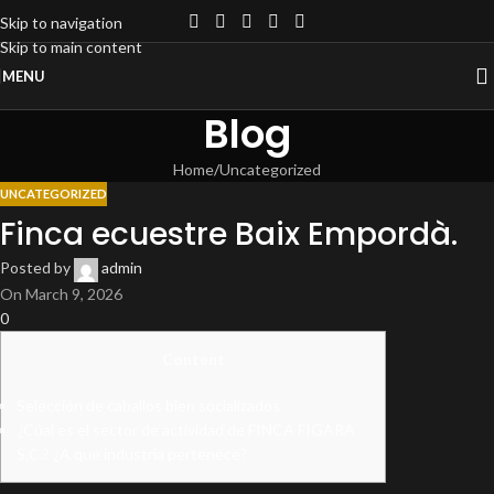
Skip to navigation
Skip to main content
MENU
Blog
Home
Uncategorized
UNCATEGORIZED
Finca ecuestre Baix Empordà.
Posted by
admin
On March 9, 2026
0
Content
Selección de caballos bien socializados
¿Cúal es el sector de actividad de FINCA FIGARA
S.C.? ¿A que industria pertenece?