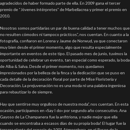
agradecidos de haber formado parte de ella. En 2009 gana el tercer
premio de “Jóvenes intérpretes” de Marbellacrea y primer el premio en
2010.
Nosotras somos partidarias un par de buena calidad a tener muchos que
no resulten cómodos ni tampoco prácticos”, nos cuentan. En cuanto a la
fotografía, confiaron en Lorena y Jaume de Norwud, ya que conectaron
muy bien desde el primer momento, algo que resulta especialmente
importante en eventos de este tipo. El pasado mes de junio, tuvimos la
oportunidad de celebrar un evento, tan especial como esperado, la boda
de Alba & Salva. Desde el primer momento, nos quedamos
impresionados por la belleza de la finca y la dedicación que se puso en
cada detalle de la decoración floral por parte de Mise Floristería y
Decoración. La prejuvenación no es una moda ni una palabra ingeniosa
para rebautizar lo de siempre.
Hay que sentirse muy orgulloso de nuestra moda”, nos cuentan. En esta
ocasión, participamos en «Say I do» por segundo año consecutivo. Ana
Gayoso de La Champanera fue la anfitriona, y nadie mejor que ella
cuando se encontraba a escasos días de su propia boda! El lugar fue la
tercera planta del espacio de 1001 Atmosphera, en el Paseo de la