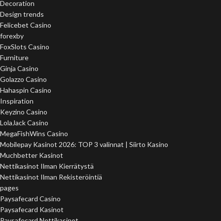
Decoration
Design trends
Felicebet Casino
forexby
FoxSlots Casino
Furniture
Ginja Casino
Golazzo Casino
Hahaspin Casino
Inspiration
Keyzino Casino
LolaJack Casino
MegaFishWins Casino
Mobilepay Kasinot 2026: TOP 3 valinnat | Siirto Kasino
Muchbetter Kasinot
Nettikasinot Ilman Kierrätystä
Nettikasinot Ilman Rekisteröintiä
pages
Paysafecard Casino
Paysafecard Kasinot
Paysafecard Nettikasinot