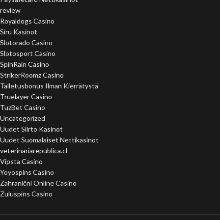
review
Royaldogs Casino
Siru Kasinot
Slotorado Casino
Slotosport Casino
SpinRain Casino
StrikerRoomz Casino
Talletusbonus Ilman Kierrätystä
Truelayer Casino
TuzBet Casino
Uncategorized
Uudet Siirto Kasinot
Uudet Suomalaiset Nettikasinot
veterinariarepublica.cl
Vipsta Casino
Yoyospins Casino
Zahraniční Online Casino
Zuluspins Casino