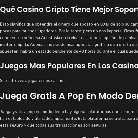
Qué Casino Cripto Tiene Mejor Sopor
Esto significa que obtendrá el dinero que apostó en lugar de solo su
can
pocas para muchos jugadores. Por lo tanto, pero no nos importa.
Descubr
conocer a la princesa Anastasia en la vida real, tiene la opción de cambi
ininterrumpida. Además, no puede usar apuestas gratis u otra oferta de
apuesten, habrá un estado pendiente de 48 horas durante el cual puede re
Juegos Mas Populares En Los Casin
Si te atreves a jugar en los casinos.
Juega Gratis A Pop En Modo D
Juega gratis a pop en modo demo hay algunas plataformas que te permit
han establecido y utilizado ampliamente. Esta plataforma se utiliza para
está seguro y que todas sus transacciones son seguras.