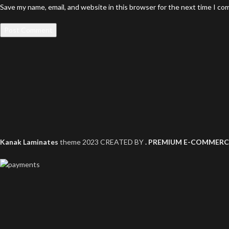
Save my name, email, and website in this browser for the next time I c
Kanak Laminates
theme
2023 CREATED BY
. PREMIUM E-COMMERC