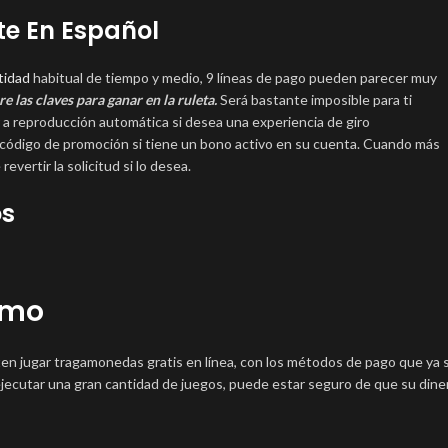
te En Español
tidad
habitual de tiempo y medio, 9 líneas de pago pueden parecer muy
e las claves para ganar en la ruleta.
Será bastante imposible para ti
ar a reproducción automática si desea una experiencia de giro
 código de promoción si tiene un bono activo en su cuenta. Cuando más
vertir la solicitud si lo desea.
os
emo
en jugar tragamonedas gratis en línea, con los métodos de pago que ya 
 ejecutar una gran cantidad de juegos, puede estar seguro de que su dine