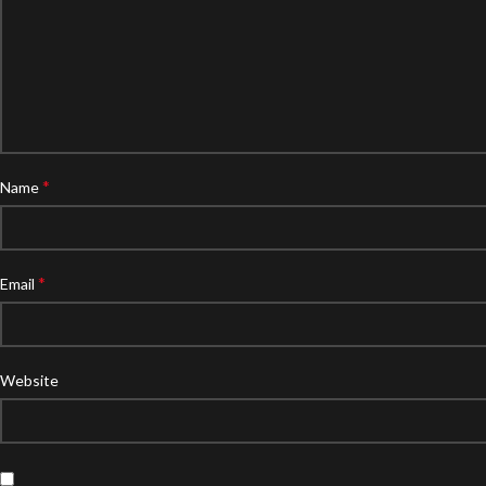
*
Name
*
Email
Website