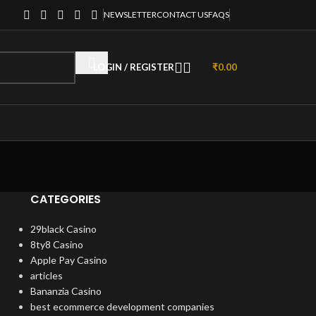
NEWSLETTER
CONTACT US
FAQS
LOGIN / REGISTER
₹
0.00
CATEGORIES
29black Casino
8ty8 Casino
Apple Pay Casino
articles
Bananzia Casino
best ecommerce development companies