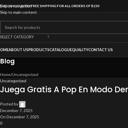
Skip to navigation
ENGLISH
COUNTRY
FREE SHIPPING FOR ALL ORDERS OF $150
Skip to main content
SELECT CATEGORY
OME
ABOUT US
PRODUCTS
CATALOGUE
QUALITY
CONTACT US
Blog
Home
Uncategorized
Uncategorized
Juega Gratis A Pop En Modo D
Posted by
December 7, 2025
On December 7, 2025
0