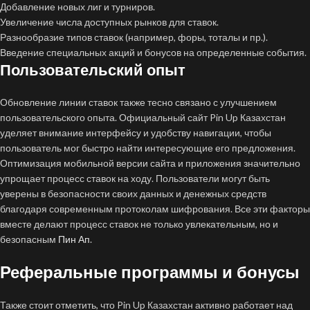
Добавление новых лиг и турниров.
Увеличение числа доступных рынков для ставок.
Разнообразие типов ставок (например, форы, тоталы и пр.).
Введение специальных акций и бонусов на определенные события.
Пользовательский опыт
Обновление линии ставок также тесно связано с улучшением
пользовательского опыта. Официальный сайт Pin Up Казахстан
уделяет внимание интерфейсу и удобству навигации, чтобы
пользователь мог быстро найти интересующие его предложения.
Оптимизация мобильной версии сайта и приложения значительно
упрощает процесс ставок на ходу. Пользователи могут быть
уверены в безопасности своих данных и денежных средств
благодаря современным протоколам шифрования. Все эти факторы
вместе делают процесс ставок не только увлекательным, но и
безопасным
Пин Ап
.
Реферальные программы и бонусы
Также стоит отметить, что Pin Up Казахстан активно работает над