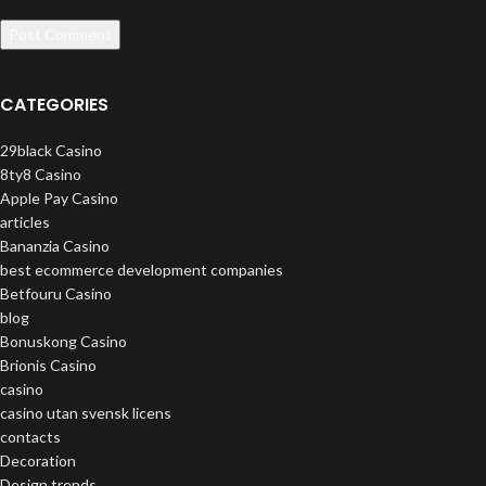
CATEGORIES
29black Casino
8ty8 Casino
Apple Pay Casino
articles
Bananzia Casino
best ecommerce development companies
Betfouru Casino
blog
Bonuskong Casino
Brionis Casino
casino
casino utan svensk licens
contacts
Decoration
Design trends