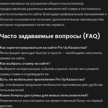
ориентированы на улучшение общего опыта игроков,
предоставление различных возможностей ставок и постоянного
роста популярности сайта. Благодаря реферальным программам и
бонусам пользователи получают дополнительные преимущества,
которые подчеркивают качество сервиса.
Часто задаваемые вопросы (FAQ)
Как зарегистрироваться на сайте Pin Up Казахстан?
Регистрация проходит быстро и просто — необходимо заполнить
заявки на сайте.
Как выбрать ставку на сайте?
Выберите интересующее событие и рынок, после чего укажите
сумму ставки и подтвердите ее.
Есть ли мобильное приложение Pin Up Казахстан?
Да, платформа предлагает мобильное приложение для удобства
пользователей.
Какие бонусы доступны для новых пользователей?
Новички могут рассчитывать на приветственный бонус на первый
депозит.