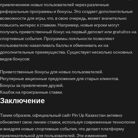
привлечением новых пользователей через различные
реферальные программы и бонусы. Это создает дополнительные
возможности для игры, что, в свою очередь, может значительно
повысить интерес к ставкам. Например, новые игроки могут
получать приветственный бонус на первый депозит или gratuitos на
спортивные события. Программы лояльности позволяют
пользователю накапливать баллы и обменивать их на
дополнительные преимущества. Существует несколько основных
видов бонусов:
Приветственные бонусы для новых пользователей.
Регулярные акционные предложения для старых клиентов.
Бонусы за привлечение друзей.
Кэшбэк на проигранные ставки.
Заключение
Таким образом, официальный сайт Pin Up Казахстан активно
обновляет свою линию ставок, используя современные технологии
и внедряя новые спортивные события, что делает платформу
привлекательной для пользователей. Эти изменения