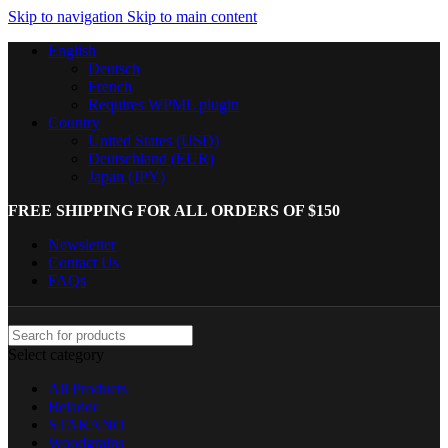
Skip to navigation
Skip to main content
English
Deutsch
French
Requires WPML plugin
Country
United States (USD)
Deutschland (EUR)
Japan (JPY)
FREE SHIPPING FOR ALL ORDERS OF $150
Newsletter
Contact Us
FAQs
Select category
All Products
Belador
STARANO
Woodgrains