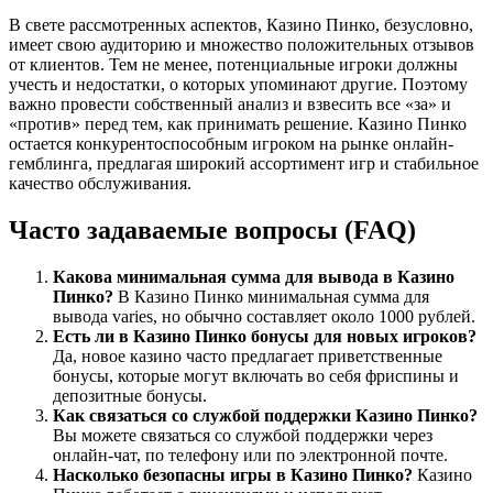
В свете рассмотренных аспектов, Казино Пинко, безусловно,
имеет свою аудиторию и множество положительных отзывов
от клиентов. Тем не менее, потенциальные игроки должны
учесть и недостатки, о которых упоминают другие. Поэтому
важно провести собственный анализ и взвесить все «за» и
«против» перед тем, как принимать решение. Казино Пинко
остается конкурентоспособным игроком на рынке онлайн-
гемблинга, предлагая широкий ассортимент игр и стабильное
качество обслуживания.
Часто задаваемые вопросы (FAQ)
Какова минимальная сумма для вывода в Казино
Пинко?
В Казино Пинко минимальная сумма для
вывода varies, но обычно составляет около 1000 рублей.
Есть ли в Казино Пинко бонусы для новых игроков?
Да, новое казино часто предлагает приветственные
бонусы, которые могут включать во себя фриспины и
депозитные бонусы.
Как связаться со службой поддержки Казино Пинко?
Вы можете связаться со службой поддержки через
онлайн-чат, по телефону или по электронной почте.
Насколько безопасны игры в Казино Пинко?
Казино