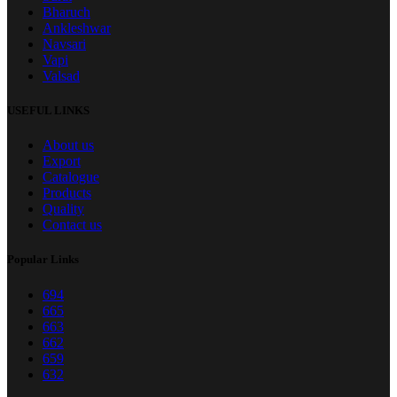
Bharuch
Ankleshwar
Navsari
Vapi
Valsad
USEFUL LINKS
About us
Export
Catalogue
Products
Quality
Contact us
Popular Links
694
665
663
662
659
632