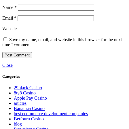
Name
*
Email
*
Website
Save my name, email, and website in this browser for the next
time I comment.
Close
Categories
29black Casino
8ty8 Casino
Apple Pay Casino
articles
Bananzia Casino
best ecommerce development companies
Betfouru Casino
blog