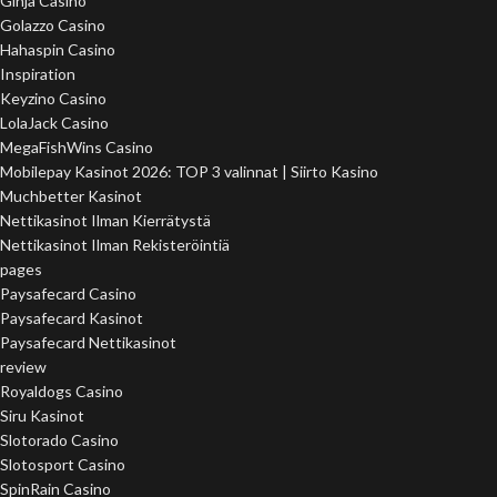
Ginja Casino
Golazzo Casino
Hahaspin Casino
Inspiration
Keyzino Casino
LolaJack Casino
MegaFishWins Casino
Mobilepay Kasinot 2026: TOP 3 valinnat | Siirto Kasino
Muchbetter Kasinot
Nettikasinot Ilman Kierrätystä
Nettikasinot Ilman Rekisteröintiä
pages
Paysafecard Casino
Paysafecard Kasinot
Paysafecard Nettikasinot
review
Royaldogs Casino
Siru Kasinot
Slotorado Casino
Slotosport Casino
SpinRain Casino