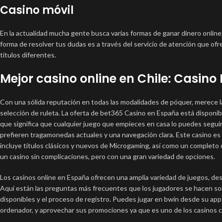
Casino móvil
En la actualidad mucha gente busca varias formas de ganar dinero onlin
forma de resolver tus dudas es a través del servicio de atención que of
títulos diferentes.
Mejor casino online en Chile: Casino I
Con una sólida reputación en todas las modalidades de póquer, merece l
selección de ruleta. La oferta de bet365 Casino en España está disponibl
que significa que cualquier juego que empieces en casa lo puedes segui
prefieren tragamonedas actuales y una navegación clara. Este casino es i
incluye títulos clásicos y nuevos de Microgaming, así como un completo 
un casino sin complicaciones, pero con una gran variedad de opciones.
Los casinos online en España ofrecen una amplia variedad de juegos, de
Aquí están las preguntas más frecuentes que los jugadores se hacen sob
disponibles y el proceso de registro. Puedes jugar en bwin desde su app 
ordenador, y aprovechar sus promociones ya que es uno de los casinos 