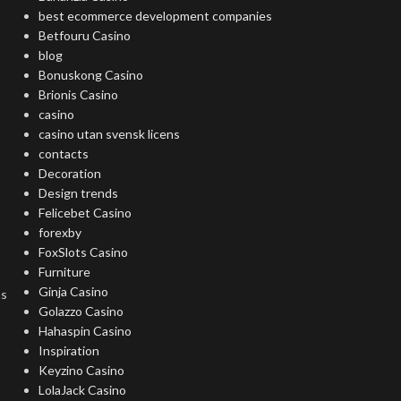
best ecommerce development companies
Betfouru Casino
blog
Bonuskong Casino
Brionis Casino
casino
casino utan svensk licens
contacts
Decoration
Design trends
Felicebet Casino
forexby
FoxSlots Casino
Furniture
Ginja Casino
as
Golazzo Casino
Hahaspin Casino
Inspiration
Keyzino Casino
LolaJack Casino