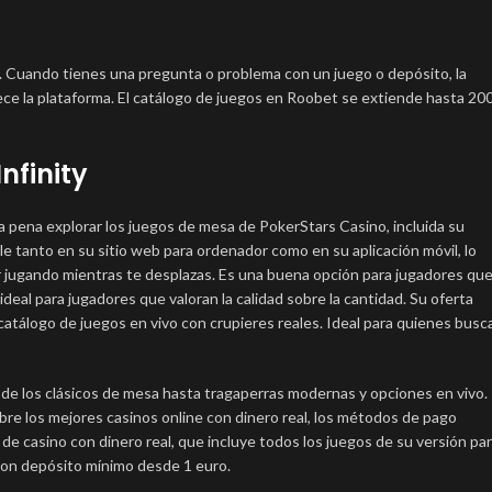
e. Cuando tienes una pregunta o problema con un juego o depósito, la
rece la plataforma. El catálogo de juegos en Roobet se extiende hasta 20
nfinity
a pena explorar los juegos de mesa de PokerStars Casino, incluida su
e tanto en su sitio web para ordenador como en su aplicación móvil, lo
r jugando mientras te desplazas. Es una buena opción para jugadores qu
deal para jugadores que valoran la calidad sobre la cantidad. Su oferta
catálogo de juegos en vivo con crupieres reales. Ideal para quienes busc
sde los clásicos de mesa hasta tragaperras modernas y opciones en vivo.
re los mejores casinos online con dinero real, los métodos de pago
de casino con dinero real, que incluye todos los juegos de su versión pa
con depósito mínimo desde 1 euro.