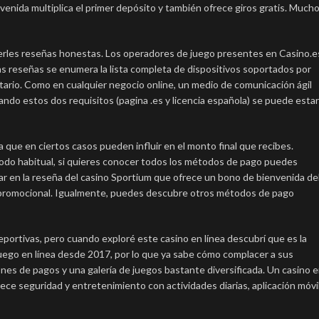
venida multiplica el primer depósito y también ofrece giros gratis. Much
cerles reseñas honestas. Los operadores de juego presentes en Casino.e
s reseñas se enumera la lista completa de dispositivos soportados por
etario. Como en cualquier negocio online, un medio de comunicación ágil
bando estos dos requisitos (pagina .es y licencia española) se puede estar
que en ciertos casos pueden influir en el monto final que recibes.
todo habitual, si quieres conocer todos los métodos de pago puedes
ar en la reseña del casino Sportium que ofrece un bono de bienvenida de
 promocional. Igualmente, puedes descubre otros métodos de pago
ortivas, pero cuando exploré este casino en línea descubrí que es la
l juego en línea desde 2017, por lo que ya sabe cómo complacer a sus
ones de pagos y una galería de juegos bastante diversificada. Un casino 
ece seguridad y entretenimiento con actividades diarias, aplicación móvil