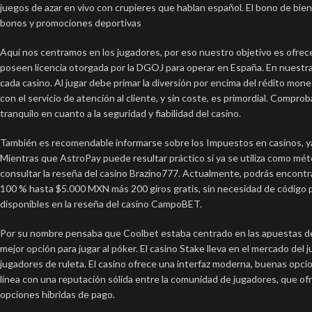
juegos de azar en vivo con crupieres que hablan español. El bono de bien
bonos y promociones deportivas
Aquí nos centramos en los jugadores, por eso nuestro objetivo es ofre
poseen licencia otorgada por la DGOJ para operar en España. En nuestra
cada casino. Al jugar debe primar la diversión por encima del rédito mon
con el servicio de atención al cliente, y sin coste, es primordial. Compro
tranquilo en cuanto a la seguridad y fiabilidad del casino.
También es recomendable informarse sobre los Impuestos en casinos, ya 
Mientras que AstroPay puede resultar práctico si ya se utiliza como mé
consultar la reseña del casino Brazino777. Actualmente, podrás encontr
100 % hasta $5.000 MXN más 200 giros gratis, sin necesidad de código
disponibles en la reseña del casino CampoBET.
Por su nombre pensaba que Coolbet estaba centrado en las apuestas dep
mejor opción para jugar al póker. El casino Stake lleva en el mercado de
jugadores de ruleta. El casino ofrece una interfaz moderna, buenas opci
línea con una reputación sólida entre la comunidad de jugadores, que ofr
opciones híbridas de pago.