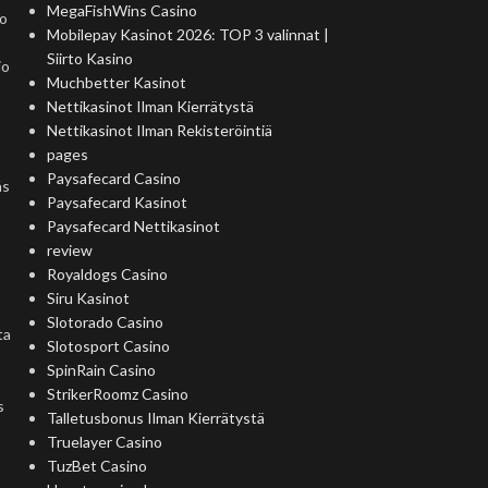
MegaFishWins Casino
to
Mobilepay Kasinot 2026: TOP 3 valinnat |
Siirto Kasino
io
Muchbetter Kasinot
Nettikasinot Ilman Kierrätystä
Nettikasinot Ilman Rekisteröintiä
pages
Paysafecard Casino
ás
Paysafecard Kasinot
Paysafecard Nettikasinot
review
Royaldogs Casino
Siru Kasinot
Slotorado Casino
ta
Slotosport Casino
SpinRain Casino
StrikerRoomz Casino
s
Talletusbonus Ilman Kierrätystä
Truelayer Casino
TuzBet Casino