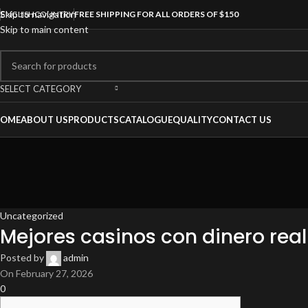
Skip to navigation
ENGLISH
COUNTRY
FREE SHIPPING FOR ALL ORDERS OF $150
Skip to main content
SELECT CATEGORY
OME
ABOUT US
PRODUCTS
CATALOGUE
QUALITY
CONTACT US
Uncategorized
Mejores casinos con dinero rea
Posted by
admin
On February 27, 2026
0