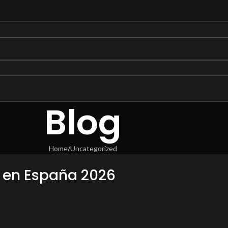
Blog
Home
Uncategorized
l en España 2026