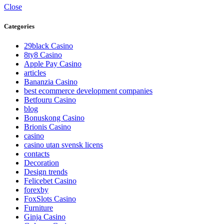
Close
Categories
29black Casino
8ty8 Casino
Apple Pay Casino
articles
Bananzia Casino
best ecommerce development companies
Betfouru Casino
blog
Bonuskong Casino
Brionis Casino
casino
casino utan svensk licens
contacts
Decoration
Design trends
Felicebet Casino
forexby
FoxSlots Casino
Furniture
Ginja Casino