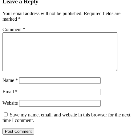
Leave a Reply
Your email address will not be published.
Required fields are
marked
*
Comment
*
Name
*
Email
*
Website
Save my name, email, and website in this browser for the next
time I comment.