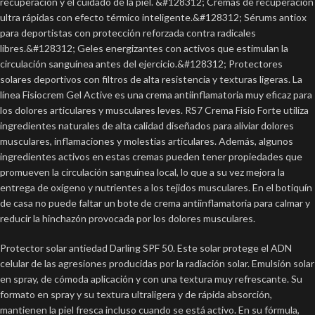
recuperación y el cuidado de la piel. &#128312; Cremas de recuperación
ultra rápidas con efecto térmico inteligente.&#128312; Sérums antiox
para deportistas con protección reforzada contra radicales
libres.&#128312; Geles energizantes con activos que estimulan la
circulación sanguínea antes del ejercicio.&#128312; Protectores
solares deportivos con filtros de alta resistencia y texturas ligeras. La
línea Fisiocrem Gel Active es una crema antiinflamatoria muy eficaz para
los dolores articulares y musculares leves. RS7 Crema Fisio Forte utiliza
ingredientes naturales de alta calidad diseñados para aliviar dolores
musculares, inflamaciones y molestias articulares. Además, algunos
ingredientes activos en estas cremas pueden tener propiedades que
promueven la circulación sanguínea local, lo que a su vez mejora la
entrega de oxígeno y nutrientes a los tejidos musculares. En el botiquín
de casa no puede faltar un bote de crema antiinflamatoria para calmar y
reducir la hinchazón provocada por los dolores musculares.
Protector solar antiedad Darling SPF 50. Este solar protege el ADN
celular de las agresiones producidas por la radiación solar. Emulsión solar
en spray, de cómoda aplicación y con una textura muy refrescante. Su
formato en spray y su textura ultraligera y de rápida absorción,
mantienen la piel fresca incluso cuando se está activo. En su fórmula,