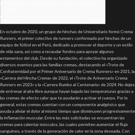
Ice Power Crema para aliviar el dolor Sport Spray
125ml
¿Qué crema sirve como relajante muscular?
En octubre de 2020, un grupo de hinchas de Universitario formó Crema
Runners, el primer colectivo de runners conformado por hinchas de un
equipo de fútbol en el Perú,​ dedicado a promover el deporte y un estilo
de vida sana, así como a recaudar fondos para apoyar algunos
estamentos del club.​ Desde su fundación, el colectivo ha organizado
diversos eventos para las familias cremas, destacando el «Trote de
Confraternidad por el Primer Aniversario de Crema Runners» en 2021, la
«Carrera del Hincha Crema» de 2022, el «Trote de Aniversario Crema
Runners en 2023»​ y la «Carrera Rumbo al Centenario» de 2024. No dejes
de entrenar al aire libre aunque hayan bajado las temperaturas gracias a
las cremas de efecto calor que te ayudarán a activar el cuerpo. Por lo
general, estas cremas cuentan con un componente analgésico que
ayuda a aliviar el dolor al mismo tiempo que disminuyen progresivamente
la inflamación muscular. Entre las más solicitadas se encuentran las
cremas para calentar músculos, las cuales permiten aumentar el flujo
sanguíneo, a través de la generación de calor en la zona deseada. Con