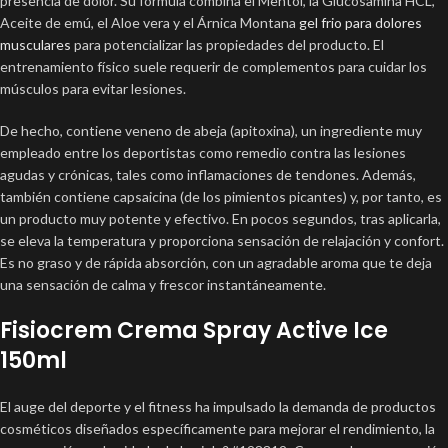
presencia de dolor. Su fórmula combina el Mentol, la Glucosamina HCL,
Aceite de emú, el Aloe vera y el Árnica Montana
gel frio para dolores
musculares
para potencializar las propiedades del producto. El
entrenamiento físico suele requerir de complementos para cuidar los
músculos para evitar lesiones.
De hecho, contiene veneno de abeja (apitoxina), un ingrediente muy
empleado entre los deportistas como remedio contra las lesiones
agudas y crónicas, tales como inflamaciones de tendones. Además,
también contiene capsaicina (de los pimientos picantes) y, por tanto, es
un producto muy potente y efectivo. En pocos segundos, tras aplicarla,
se eleva la temperatura y proporciona sensación de relajación y confort.
Es no graso y de rápida absorción, con un agradable aroma que te deja
una sensación de calma y frescor instantáneamente.
Fisiocrem Crema Spray Active Ice
150ml
El auge del deporte y el fitness ha impulsado la demanda de productos
cosméticos diseñados específicamente para mejorar el rendimiento, la