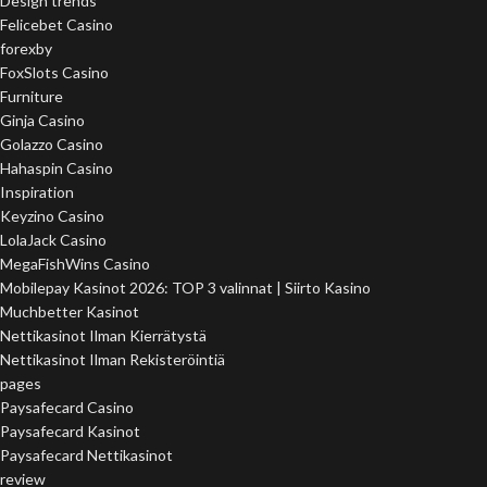
Design trends
Felicebet Casino
forexby
FoxSlots Casino
Furniture
Ginja Casino
Golazzo Casino
Hahaspin Casino
Inspiration
Keyzino Casino
LolaJack Casino
MegaFishWins Casino
Mobilepay Kasinot 2026: TOP 3 valinnat | Siirto Kasino
Muchbetter Kasinot
Nettikasinot Ilman Kierrätystä
Nettikasinot Ilman Rekisteröintiä
pages
Paysafecard Casino
Paysafecard Kasinot
Paysafecard Nettikasinot
review