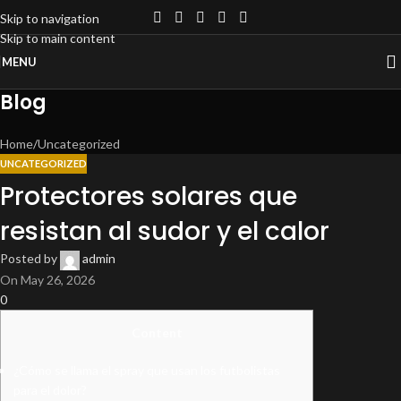
Skip to navigation
Skip to main content
MENU
Blog
Home
Uncategorized
UNCATEGORIZED
Protectores solares que
resistan al sudor y el calor
Posted by
admin
On May 26, 2026
0
Content
¿Cómo se llama el spray que usan los futbolistas
para el dolor?