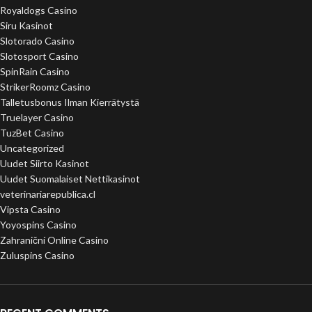
Royaldogs Casino
Siru Kasinot
Slotorado Casino
Slotosport Casino
SpinRain Casino
StrikerRoomz Casino
Talletusbonus Ilman Kierrätystä
Truelayer Casino
TuzBet Casino
Uncategorized
Uudet Siirto Kasinot
Uudet Suomalaiset Nettikasinot
veterinariarepublica.cl
Vipsta Casino
Yoyospins Casino
Zahraniční Online Casino
Zuluspins Casino