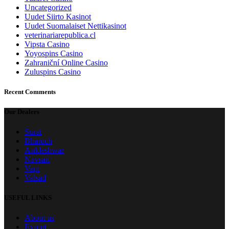
Uncategorized
Uudet Siirto Kasinot
Uudet Suomalaiset Nettikasinot
veterinariarepublica.cl
Vipsta Casino
Yoyospins Casino
Zahraniční Online Casino
Zuluspins Casino
Recent Comments
Our Dealers
Surat
Bharuch
Ankleshwar
Navsari
Vapi
Valsad
USEFUL LINKS
About us
Export