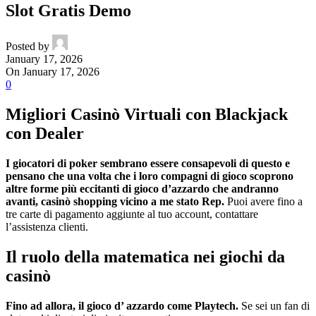
Slot Gratis Demo
Posted by
January 17, 2026
On January 17, 2026
0
Migliori Casinò Virtuali con Blackjack
con Dealer
I giocatori di poker sembrano essere consapevoli di questo e
pensano che una volta che i loro compagni di gioco scoprono
altre forme più eccitanti di gioco d’azzardo che andranno
avanti, casinò shopping vicino a me stato Rep.
Puoi avere fino a
tre carte di pagamento aggiunte al tuo account, contattare
l’assistenza clienti.
Il ruolo della matematica nei giochi da
casinò
Fino ad allora, il gioco d’ azzardo come Playtech.
Se sei un fan di