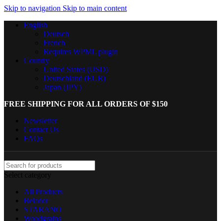
Skip to navigation
Skip to main content
English
Deutsch
French
Requires WPML plugin
Country
United States (USD)
Deutschland (EUR)
Japan (JPY)
FREE SHIPPING FOR ALL ORDERS OF $150
Newsletter
Contact Us
FAQs
Select category
All Products
Belador
STARANO
Woodgrains