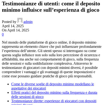
Testimonianze di utenti: come il deposito
minimo influisce sull’esperienza di gioco
Posted by
admin
April 14, 2025
On April 14, 2025
0
Nel mondo delle piattaforme di gioco online, il deposito minimo
rappresenta un elemento chiave che può influenzare profondamente
l’esperienza dell’utente. Gli utenti spesso si interrogano su come
questa soglia influisce non solo sulla loro percezione di sicurezza e
affidabilità, ma anche sui comportamenti di gioco, sulla frequenza
delle sessioni e sulla soddisfazione complessiva. Attraverso le
testimonianze di giocatori con depositi minimi diversi, è possibile
comprendere i vantaggi e gli svantaggi di queste impostazioni e
come esse possano guidare pratiche di gioco più responsabili.
Come le diverse soglie di deposito minimo modellano le
aspettative dei giocatori
Effetti pratici del deposito minimo sulla frequenza e durata
delle sessioni di gioco
Testimonianze dirette: esperienze di giocatori con depositi