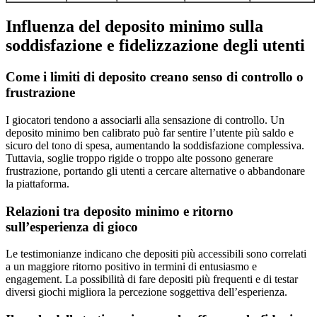
Influenza del deposito minimo sulla
soddisfazione e fidelizzazione degli utenti
Come i limiti di deposito creano senso di controllo o
frustrazione
I giocatori tendono a associarli alla sensazione di controllo. Un
deposito minimo ben calibrato può far sentire l’utente più saldo e
sicuro del tono di spesa, aumentando la soddisfazione complessiva.
Tuttavia, soglie troppo rigide o troppo alte possono generare
frustrazione, portando gli utenti a cercare alternative o abbandonare
la piattaforma.
Relazioni tra deposito minimo e ritorno
sull’esperienza di gioco
Le testimonianze indicano che depositi più accessibili sono correlati
a un maggiore ritorno positivo in termini di entusiasmo e
engagement. La possibilità di fare depositi più frequenti e di testar
diversi giochi migliora la percezione soggettiva dell’esperienza.