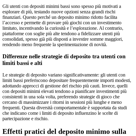
Gli utenti con depositi minimi bassi sono spesso più motivati a
esplorare di più, testando nuove opzioni senza grandi rischi
finanziari. Questo perché un deposito minimo ridotto facilita
l’accesso e permette di provare più giochi con un investimento
limitato, incentivando la curiosità e l’esplorazione. Al contrario,
piattaforme con soglie più alte tendono a fidelizzare utenti più
consolidati, spesso già più disposti a investire somme maggiori,
rendendo meno frequente la sperimentazione di novità.
Differenze nelle strategie di deposito tra utenti con
limiti bassi e alti
Le strategie di deposito variano significativamente: gli utenti con
limiti bassi preferiscono depositare frequentemente importi modesti,
adottando approcci di gestione del rischio più cauti. Invece, quelli
con depositi minimi elevati tendono a pianificare investimenti più
consistenti in una sola volta, preferendo strategie di gioco che
cercano di massimizzare i ritorni in sessioni più lunghe e meno
frequenti. Questa diversità comportamentale è supportata da studi
che indicano come i limiti di deposito influenzino le scelte di
partecipazione e rischio.
Effetti pratici del deposito minimo sulla