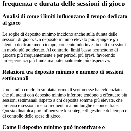
frequenza e durata delle sessioni di gioco
Analisi di come i limiti influenzano il tempo dedicato
al gioco
Le soglie di deposito minimo incidono anche sulla durata delle
sessioni di gioco. Un deposito minimo elevato può spingere gli
utenti a dedicare meno tempo, concentrando investimenti e sessioni
in modo più ponderato. Al contrario, limiti bassa permettono di
giocare più frequentemente e per periodi più brevi, favorendo
un’esperienza più fluida ma potenzialmente più dispersiva.
Relazioni tra deposito minimo e numero di sessioni
settimanali
Uno studio condotto su piattaforme di scommesse ha evidenziato
che gli utenti con deposito minimo inferiore tendono a effettuare più
sessioni settimanali rispetto a chi deposita somme più elevate, che
preferisce sessioni meno frequenti ma più lunghe e concentrate.
Questa dinamica può influenzare le strategie di gestione del tempo e
di controllo delle spese di gioco.
Come il deposito minimo può incentivare o