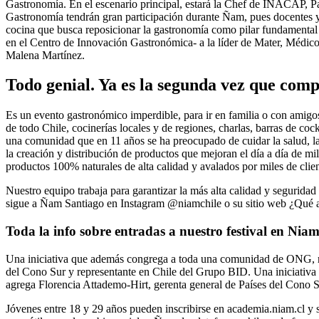
Gastronomía. En el escenario principal, estará la Chef de INACAP, Pa
Gastronomía tendrán gran participación durante Ñam, pues docentes y 
cocina que busca reposicionar la gastronomía como pilar fundamental e
en el Centro de Innovación Gastronómica- a la líder de Mater, Médico 
Malena Martínez.
Todo genial. Ya es la segunda vez que com
Es un evento gastronómico imperdible, para ir en familia o con amig
de todo Chile, cocinerías locales y de regiones, charlas, barras de c
una comunidad que en 11 años se ha preocupado de cuidar la salud, la
la creación y distribución de productos que mejoran el día a día de mi
productos 100% naturales de alta calidad y avalados por miles de clien
Nuestro equipo trabaja para garantizar la más alta calidad y seguridad 
sigue a Ñam Santiago en Instagram @niamchile o su sitio web ¿Qué ac
Toda la info sobre entradas a nuestro festival en Niam
Una iniciativa que además congrega a toda una comunidad de ONG, mu
del Cono Sur y representante en Chile del Grupo BID. Una iniciati
agrega Florencia Attademo-Hirt, gerenta general de Países del Cono 
Jóvenes entre 18 y 29 años pueden inscribirse en academia.niam.cl y s