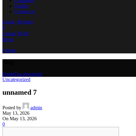
Catalogue
Quality
Contact us
Login / Register
0
0
items
₹
0.00
Menu
0
items
Blog
Home
Uncategorized
Uncategorized
unnamed 7
Posted by
admin
May 13, 2026
On May 13, 2026
0