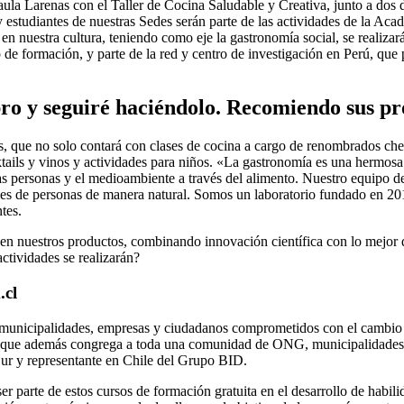
ula Larenas con el Taller de Cocina Saludable y Creativa, junto a dos
estudiantes de nuestras Sedes serán parte de las actividades de la Ac
n nuestra cultura, teniendo como eje la gastronomía social, se realizar
de formación, y parte de la red y centro de investigación en Perú, que 
pro y seguiré haciéndolo. Recomiendo sus p
os, que no solo contará con clases de cocina a cargo de renombrados c
ocktails y vinos y actividades para niños. «La gastronomía es una herm
s personas y el medioambiente a través del alimento. Nuestro equipo d
les de personas de manera natural. Somos un laboratorio fundado en 2014
tes.
en nuestros productos, combinando innovación científica con lo mejor de 
tividades se realizarán?
.cl
nicipalidades, empresas y ciudadanos comprometidos con el cambio so
va que además congrega a toda una comunidad de ONG, municipalidades
Sur y representante en Chile del Grupo BID.
er parte de estos cursos de formación gratuita en el desarrollo de habi