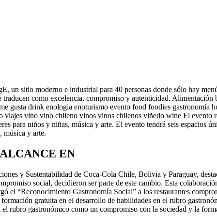
E, un sitio moderno e industrial para 40 personas donde sólo hay menú
se traducen como excelencia, compromiso y autenticidad. Alimentación
me gusta drink enologia enoturismo evento food foodies gastronomía hot
es vino vino chileno vinos vinos chilenos viñedo wine El evento reg
leres para niños y niñas, música y arte. El evento tendrá seis espacios 
, música y arte.
 ALCANCE EN
aciones y Sustentabilidad de Coca-Cola Chile, Bolivia y Paraguay, des
compromiso social, decidieron ser parte de este cambio. Esta colaboració
gó el “Reconocimiento Gastronomía Social” a los restaurantes comprome
de formación gratuita en el desarrollo de habilidades en el rubro gastr
 en el rubro gastronómico como un compromiso con la sociedad y la form