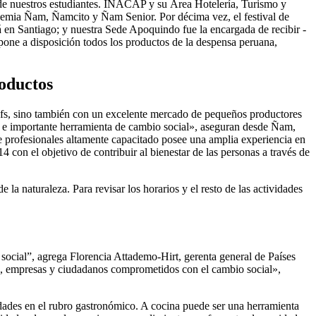
 de nuestros estudiantes. INACAP y su Área Hotelería, Turismo y
ademia Ñam, Ñamcito y Ñam Senior. Por décima vez, el festival de
á en Santiago; y nuestra Sede Apoquindo fue la encargada de recibir -
pone a disposición todos los productos de la despensa peruana,
roductos
hefs, sino también con un excelente mercado de pequeños productores
osa e importante herramienta de cambio social», aseguran desde Ñam,
e profesionales altamente capacitado posee una amplia experiencia en
 con el objetivo de contribuir al bienestar de las personas a través de
la naturaleza. Para revisar los horarios y el resto de las actividades
cial”, agrega Florencia Attademo-Hirt, gerenta general de Países
, empresas y ciudadanos comprometidos con el cambio social»,
lidades en el rubro gastronómico. A cocina puede ser una herramienta