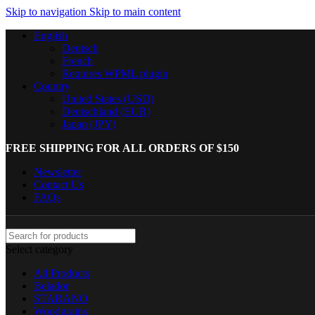
Skip to navigation
Skip to main content
English
Deutsch
French
Requires WPML plugin
Country
United States (USD)
Deutschland (EUR)
Japan (JPY)
FREE SHIPPING FOR ALL ORDERS OF $150
Newsletter
Contact Us
FAQs
Select category
All Products
Belador
STARANO
Woodgrains