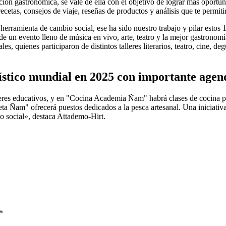
ación gastronómica, se vale de ella con el objetivo de lograr más opo
cetas, consejos de viaje, reseñas de productos y análisis que te permitir
rramienta de cambio social, ese ha sido nuestro trabajo y pilar estos 
 de un evento lleno de música en vivo, arte, teatro y la mejor gastronom
s, quienes participaron de distintos talleres literarios, teatro, cine, de
ístico mundial en 2025 con importante agen
leres educativos, y en "Cocina Academia Ñam" habrá clases de cocina
leta Ñam" ofrecerá puestos dedicados a la pesca artesanal. Una inici
 social», destaca Attademo-Hirt.
*