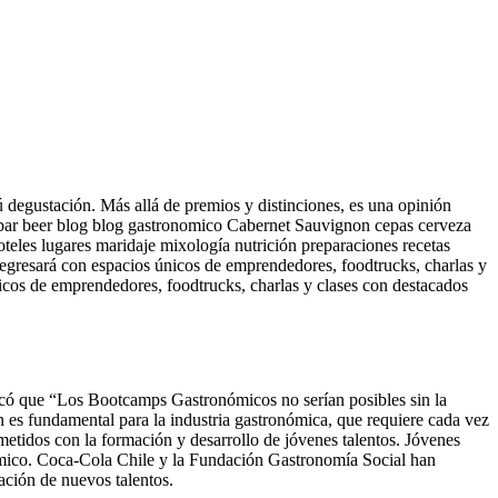
 degustación. Más allá de premios y distinciones, es una opinión
 bar beer blog blog gastronomico Cabernet Sauvignon cepas cerveza
eles lugares maridaje mixología nutrición preparaciones recetas
resará con espacios únicos de emprendedores, foodtrucks, charlas y
únicos de emprendedores, foodtrucks, charlas y clases con destacados
tacó que “Los Bootcamps Gastronómicos no serían posibles sin la
n es fundamental para la industria gastronómica, que requiere cada vez
tidos con la formación y desarrollo de jóvenes talentos. Jóvenes
onómico. Coca-Cola Chile y la Fundación Gastronomía Social han
ación de nuevos talentos.