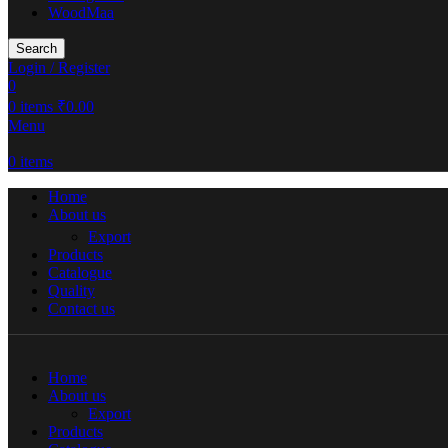
WoodMaa
Search
Login / Register
0
0
items
₹
0.00
Menu
0
items
Home
About us
Export
Products
Catalogue
Quality
Contact us
Home
About us
Export
Products