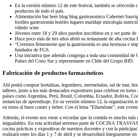
En la versión número 12 de este festival, también se ofrecerán 
productos de todo el país.
Alimentación bar beer blog blog gastronomico Cabernet Sauvig
foodies gastronomía hoteles lugares maridaje mixología nutri
viñedo wine
Jóvenes entre 18 y 29 años pueden inscribirse en y ser parte de 
Hace poco más de tres años abrió su restaurante de alta cocin
“Creemos firmemente que la gastronomía es una hermosa e import
fundador de FGS.
Una iniciativa que además congrega a toda una comunidad de O
Países del Cono Sur y representante en Chile del Grupo BID.
Fabricación de productos farmacéuticos
Ahí podrá comprar hortalizas, legumbres, mermeladas, sal de mar, hong
talleres, junto a los más destacados expositores para celebrar en tor
países como Argentina, Perú, Brasil, Colombia, Ecuador, Bolivia, Cost
instancias de aprendizaje. En su versión número 12, la organización inv
en torno al buen comer y beber. Con el lema “Eñamórate”, este evento
Además, el evento nos viene a recordar que la comida es mucho más qu
inigualables. En esta actividad seremos parte de COCINA TRASVASIJE
cocina prácticas y expositivas de nuestros docentes y con la partici
realizará entre los días 1 y 7 de abril y se desarrollará íntegramente