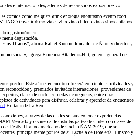
cionales e internacionales, además de reconocidos expositores con
teles comida como me gusta drink enologia enoturismo evento food
TIAGO travel turismo viajes vino vino chileno vinos vinos chilenos
 rubro gastronómico.
ay menú degustación.
r estos 11 años”, afirma Rafael Rincón, fundador de Ñam, y director y
bio social», agrega Florencia Attademo-Hirt, gerenta general de
nos precios. Este año el encuentro ofrecerá entretenidas actividades y
con reconocidos y premiados invitados internaciones, provenientes de
expertos, clases de cocina y ruedas de negocios, entre otras
epletos de actividades para disfrutar, celebrar y aprender de encuentros
.cl
Hurtado de La Reina.
onexiones, a través de las cuales se pueden crear experiencias
AM Mercado y cocineros de distintas partes de Chile, con clases de
rsión del Festival Latinoamericano de Cocina ÑAM 2019, que se
 docentes, principalmente por los de su Escuela de Hotelería, Turismo y