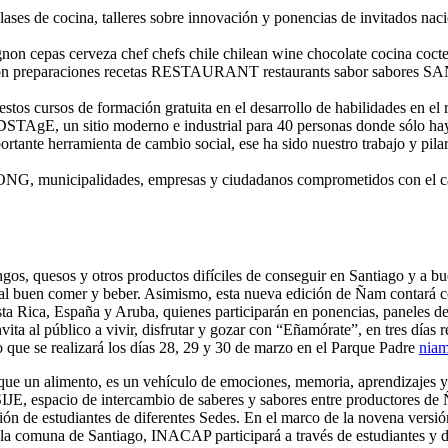
clases de cocina, talleres sobre innovación y ponencias de invitados na
non cepas cerveza chef chefs chile chilean wine chocolate cocina coc
ción preparaciones recetas RESTAURANT restaurants sabor sabores SAN
estos cursos de formación gratuita en el desarrollo de habilidades en el
a DSTAgE, un sitio moderno e industrial para 40 personas donde sólo h
ante herramienta de cambio social, ese ha sido nuestro trabajo y pila
NG, municipalidades, empresas y ciudadanos comprometidos con el cam
os, quesos y otros productos difíciles de conseguir en Santiago y a bue
no al buen comer y beber. Asimismo, esta nueva edición de Ñam contará 
a Rica, España y Aruba, quienes participarán en ponencias, paneles de 
ita al público a vivir, disfrutar y gozar con “Eñamórate”, en tres días r
 que se realizará los días 28, 29 y 30 de marzo en el Parque Padre
niam
e un alimento, es un vehículo de emociones, memoria, aprendizajes y c
, espacio de intercambio de saberes y sabores entre productores de Ñ
pación de estudiantes de diferentes Sedes. En el marco de la novena ve
 en la comuna de Santiago, INACAP participará a través de estudiantes y