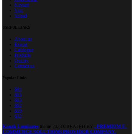
Navsari
Vapi
Valsad
USEFUL LINKS
About us
Export
Catalogue
Products
Quality
Contact us
Popular Links
694
665
663
662
659
632
Kanak Laminates
theme
2023 CREATED BY
. PREMIUM E-
COMMERCE SOLUTIONS PROVIDER COMPANY.
.