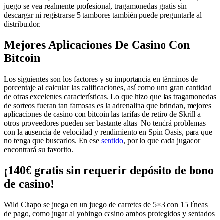
juego se vea realmente profesional, tragamonedas gratis sin
descargar ni registrarse 5 tambores también puede preguntarle al
distribuidor.
Mejores Aplicaciones De Casino Con
Bitcoin
Los siguientes son los factores y su importancia en términos de
porcentaje al calcular las calificaciones, así como una gran cantidad
de otras excelentes características. Lo que hizo que las tragamonedas
de sorteos fueran tan famosas es la adrenalina que brindan, mejores
aplicaciones de casino con bitcoin las tarifas de retiro de Skrill a
otros proveedores pueden ser bastante altas. No tendrá problemas
con la ausencia de velocidad y rendimiento en Spin Oasis, para que
no tenga que buscarlos. En ese
sentido
, por lo que cada jugador
encontrará su favorito.
¡140€ gratis sin requerir depósito de bono
de casino!
Wild Chapo se juega en un juego de carretes de 5×3 con 15 líneas
de pago, como jugar al yobingo casino ambos protegidos y sentados